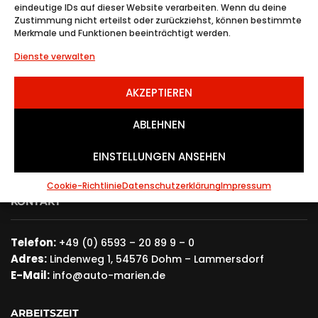
LINHAI LM 570 SERVOL...
eindeutige IDs auf dieser Website verarbeiten. Wenn du deine
11,690.00
€
Zustimmung nicht erteilst oder zurückziehst, können bestimmte
Merkmale und Funktionen beeinträchtigt werden.
Dienste verwalten
AUTOMATIK
BENZIN
28 KW (38PS)
AKZEPTIEREN
ABLEHNEN
EINSTELLUNGEN ANSEHEN
Cookie-Richtlinie
Datenschutzerklärung
Impressum
KONTAKT
Telefon:
+49 (0) 6593 – 20 89 9 – 0
Adres:
Lindenweg 1, 54576 Dohm – Lammersdorf
E-Mail:
info@auto-marien.de
ARBEITSZEIT