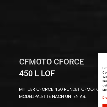
CFMOTO CFORCE
Um 
4
5
0
L
L
O
F
Co
We
Su
de
MIT DER CFORCE 450 RUNDET CFMOTO DIE
Me
MODELLPALETTE NACH UNTEN AB.
Di