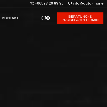
+06593 20 89 90
info@auto-marien.
BERATUNG- &
KONTAKT
0
PROBEFAHRTTERMIN