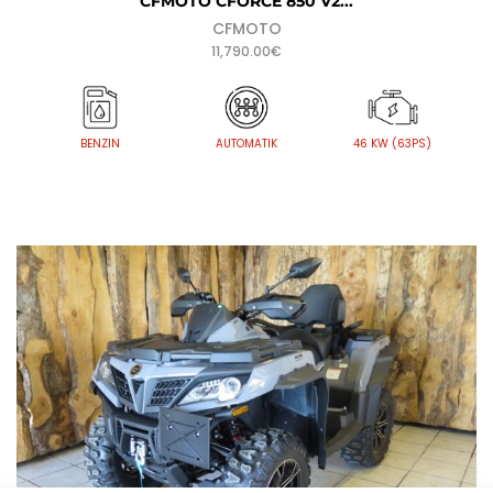
CFMOTO CFORCE 850 V2...
CFMOTO
11,790.00
€
AUTOMATIK
BENZIN
46 KW (63PS)