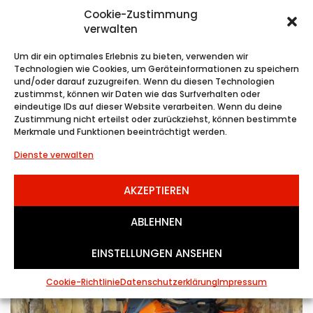
Cookie-Zustimmung
verwalten
Um dir ein optimales Erlebnis zu bieten, verwenden wir
Technologien wie Cookies, um Geräteinformationen zu speichern
CFMOTO CFORCE 850 V2...
und/oder darauf zuzugreifen. Wenn du diesen Technologien
zustimmst, können wir Daten wie das Surfverhalten oder
CFMOTO
eindeutige IDs auf dieser Website verarbeiten. Wenn du deine
11,790.00
€
Zustimmung nicht erteilst oder zurückziehst, können bestimmte
Merkmale und Funktionen beeinträchtigt werden.
Dienste verwalten
AUTOMATIK
BENZIN
46 KW (63PS)
AKZEPTIEREN
ABLEHNEN
EINSTELLUNGEN ANSEHEN
Cookie-Richtlinie
Datenschutzerklärung
Impressum